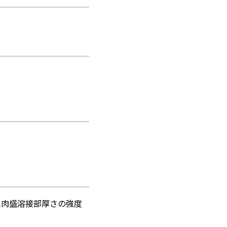
に肉盛溶接部厚さの強度