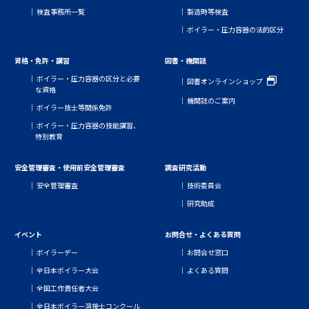
検査事務所一覧
製造時等検査
ボイラー・圧力容器の法的区分
資格・免許・講習
図書・機関誌
ボイラー・圧力容器の区分と必要
図書オンラインショップ
な資格
機関誌のご案内
ボイラー技士等関係免許
ボイラー・圧力容器の技能講習、
特別教育
安全管理審査・使用前安全管理審査
調査研究活動
安全管理審査
技術委員会
研究助成
イベント
お問合せ・よくある質問
ボイラーデー
お問合せ窓口
全日本ボイラー大会
よくある質問
全国工作責任者大会
全日本ボイラー溶接士コンクール