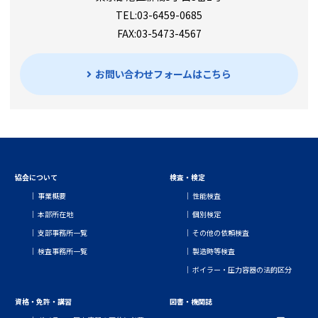
TEL:03-6459-0685
FAX:03-5473-4567
お問い合わせフォームはこちら
協会について
検査・検定
事業概要
性能検査
本部所在地
個別検定
支部事務所一覧
その他の依頼検査
検査事務所一覧
製造時等検査
ボイラー・圧力容器の法的区分
資格・免許・講習
図書・機関誌