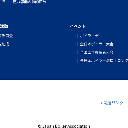
イラー・圧力容器の法的区分
活動
イベント
術委員会
ボイラーデー
究助成
全日本ボイラー大会
全国工作責任者大会
全日本ボイラー溶接士コン
関連リンク
© Japan Boiler Association