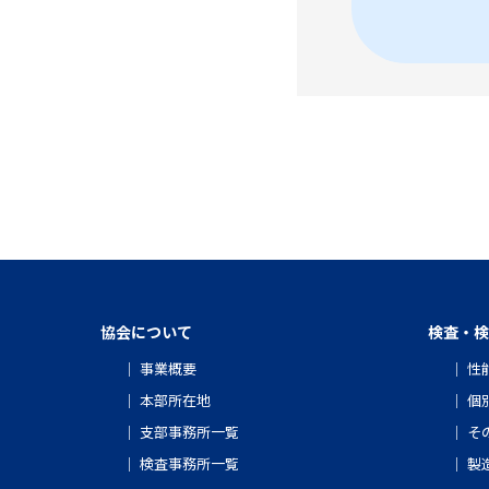
協会について
検査・検
事業概要
性
本部所在地
個
支部事務所一覧
そ
検査事務所一覧
製