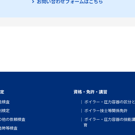
お問い合わせフォームはこちら
定
資格・免許・講習
能検査
ボイラー・圧力容器の区分
別検定
ボイラー技士等関係免許
の他の依頼検査
ボイラー・圧力容器の技能
育
造時等検査