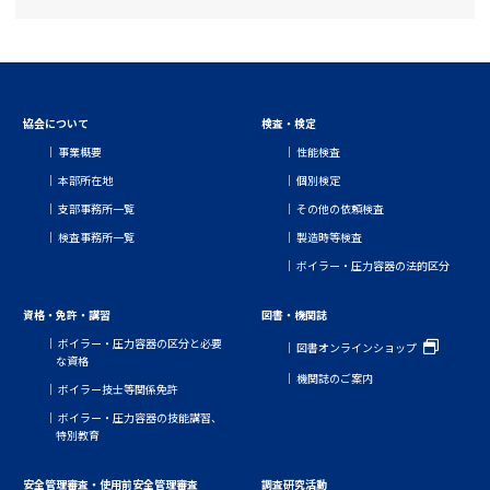
協会について
検査・検定
事業概要
性能検査
本部所在地
個別検定
支部事務所一覧
その他の依頼検査
検査事務所一覧
製造時等検査
ボイラー・圧力容器の法的区分
資格・免許・講習
図書・機関誌
ボイラー・圧力容器の区分と必要
図書オンラインショップ
な資格
機関誌のご案内
ボイラー技士等関係免許
ボイラー・圧力容器の技能講習、
特別教育
安全管理審査・使用前安全管理審査
調査研究活動