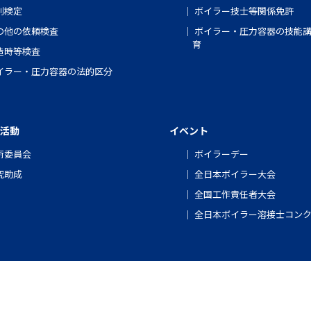
別検定
ボイラー技士等関係免許
の他の依頼検査
ボイラー・圧力容器の技能
育
造時等検査
イラー・圧力容器の法的区分
活動
イベント
術委員会
ボイラーデー
究助成
全日本ボイラー大会
全国工作責任者大会
全日本ボイラー溶接士コン