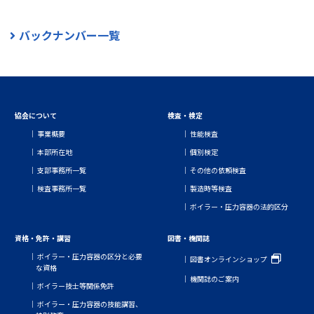
バックナンバー一覧
協会について
検査・検定
事業概要
性能検査
本部所在地
個別検定
支部事務所一覧
その他の依頼検査
検査事務所一覧
製造時等検査
ボイラー・圧力容器の法的区分
資格・免許・講習
図書・機関誌
ボイラー・圧力容器の区分と必要
図書オンラインショップ
な資格
機関誌のご案内
ボイラー技士等関係免許
ボイラー・圧力容器の技能講習、