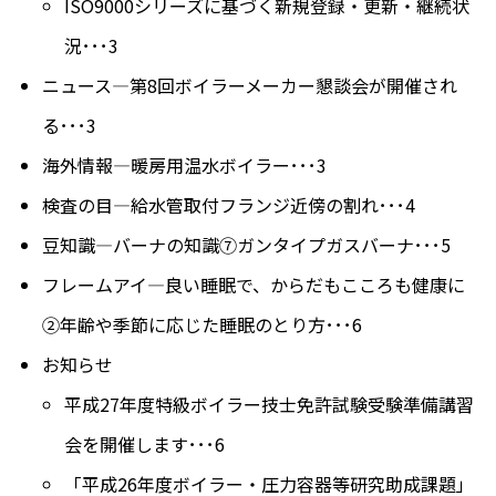
ISO9000シリーズに基づく新規登録・更新・継続状
況･･･3
ニュース―第8回ボイラーメーカー懇談会が開催され
る･･･3
海外情報―暖房用温水ボイラー･･･3
検査の目―給水管取付フランジ近傍の割れ･･･4
豆知識―バーナの知識⑦ガンタイプガスバーナ･･･5
フレームアイ―良い睡眠で、からだもこころも健康に
②年齢や季節に応じた睡眠のとり方･･･6
お知らせ
平成27年度特級ボイラー技士免許試験受験準備講習
会を開催します･･･6
「平成26年度ボイラー・圧力容器等研究助成課題」