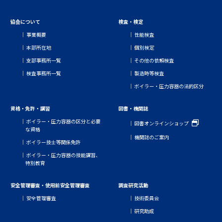
協会について
検査・検定
事業概要
性能検査
本部所在地
個別検定
支部事務所一覧
その他の依頼検査
検査事務所一覧
製造時等検査
ボイラー・圧力容器の法的区分
資格・免許・講習
図書・機関誌
ボイラー・圧力容器の区分と必要
図書オンラインショップ
な資格
機関誌のご案内
ボイラー技士等関係免許
ボイラー・圧力容器の技能講習、
特別教育
安全管理審査・使用前安全管理審査
調査研究活動
安全管理審査
技術委員会
研究助成