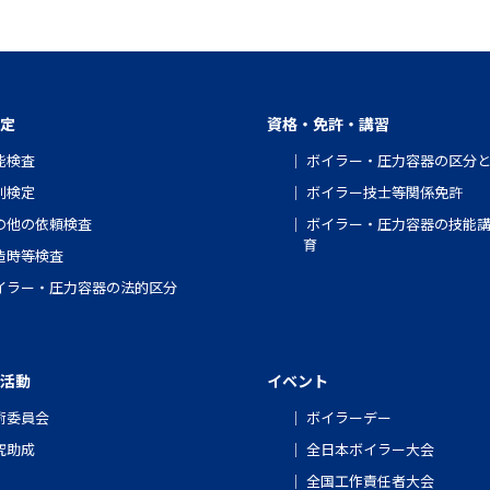
定
資格・免許・講習
能検査
ボイラー・圧力容器の区分
別検定
ボイラー技士等関係免許
の他の依頼検査
ボイラー・圧力容器の技能
育
造時等検査
イラー・圧力容器の法的区分
活動
イベント
術委員会
ボイラーデー
究助成
全日本ボイラー大会
全国工作責任者大会