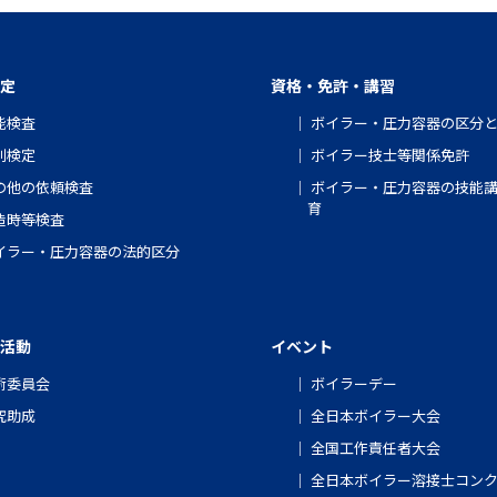
定
資格・免許・講習
能検査
ボイラー・圧力容器の区分
別検定
ボイラー技士等関係免許
の他の依頼検査
ボイラー・圧力容器の技能
育
造時等検査
イラー・圧力容器の法的区分
活動
イベント
術委員会
ボイラーデー
究助成
全日本ボイラー大会
全国工作責任者大会
全日本ボイラー溶接士コン