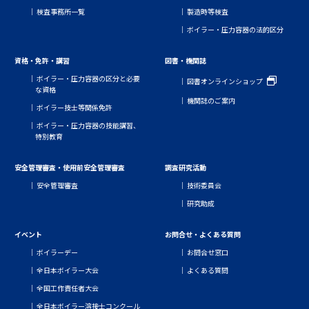
検査事務所一覧
製造時等検査
ボイラー・圧力容器の法的区分
資格・免許・講習
図書・機関誌
ボイラー・圧力容器の区分と必要
図書オンラインショップ
な資格
機関誌のご案内
ボイラー技士等関係免許
ボイラー・圧力容器の技能講習、
特別教育
安全管理審査・使用前安全管理審査
調査研究活動
安全管理審査
技術委員会
研究助成
イベント
お問合せ・よくある質問
ボイラーデー
お問合せ窓口
全日本ボイラー大会
よくある質問
全国工作責任者大会
全日本ボイラー溶接士コンクール