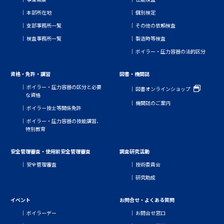
本部所在地
個別検定
支部事務所一覧
その他の依頼検査
検査事務所一覧
製造時等検査
ボイラー・圧力容器の法的区分
資格・免許・講習
図書・機関誌
ボイラー・圧力容器の区分と必要
図書オンラインショップ
な資格
機関誌のご案内
ボイラー技士等関係免許
ボイラー・圧力容器の技能講習、
特別教育
安全管理審査・使用前安全管理審査
調査研究活動
安全管理審査
技術委員会
研究助成
イベント
お問合せ・よくある質問
ボイラーデー
お問合せ窓口