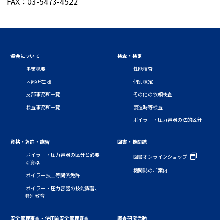
FAX：03-5473-4522
協会について
検査・検定
事業概要
性能検査
本部所在地
個別検定
支部事務所一覧
その他の依頼検査
検査事務所一覧
製造時等検査
ボイラー・圧力容器の法的区分
資格・免許・講習
図書・機関誌
ボイラー・圧力容器の区分と必要
図書オンラインショップ
な資格
機関誌のご案内
ボイラー技士等関係免許
ボイラー・圧力容器の技能講習、
特別教育
安全管理審査・使用前安全管理審査
調査研究活動