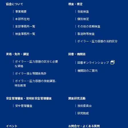
協会について
検査・検定
事業概要
性能検査
本部所在地
個別検定
支部事務所一覧
その他の依頼検査
検査事務所一覧
製造時等検査
ボイラー・圧力容器の法的区分
資格・免許・講習
図書・機関誌
ボイラー・圧力容器の区分と必要
図書オンラインショップ
な資格
機関誌のご案内
ボイラー技士等関係免許
ボイラー・圧力容器の技能講習、
特別教育
安全管理審査・使用前安全管理審査
調査研究活動
安全管理審査
技術委員会
研究助成
イベント
お問合せ・よくある質問