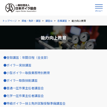
トップページ
資格・免許・講習
講習会
各種講習
能力向上教育
能力向上教育
登録講習：年間日程（全支部）
ボイラー実技講習
小型ボイラー取扱業務特別教育
ボイラー取扱技能講習
普通一圧作業主任者講習会
化学一圧作業主任者講習会
特級ボイラー技士免許試験受験準備講習会